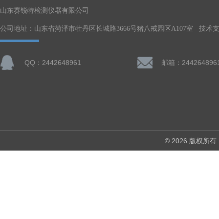
山东赛锐特检测仪器有限公司
公司地址：山东省菏泽市牡丹区长城路3666号猪八戒园区A107室 技术
QQ：2442648961
邮箱：244264896
© 2026 版