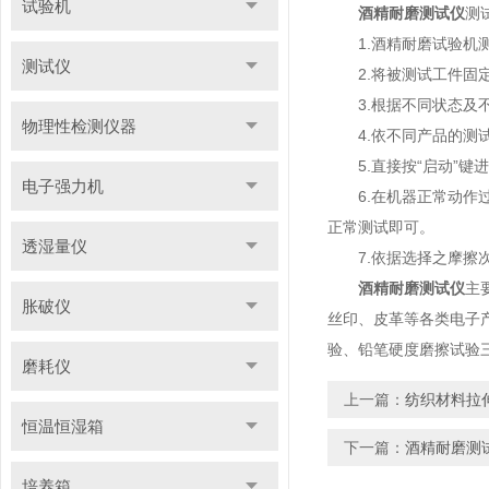
试验机
酒精耐磨测试仪
测
1.酒精耐磨试验机测
测试仪
2.将被测试工件固定
3.根据不同状态及不
物理性检测仪器
4.依不同产品的测试
5.直接按“启动”键
电子强力机
6.在机器正常动作过
正常测试即可。
透湿量仪
7.依据选择之摩擦次
酒精耐磨测试仪
主
胀破仪
丝印、皮革等各类电子
验、铅笔硬度磨擦试验
磨耗仪
上一篇：
纺织材料拉
恒温恒湿箱
下一篇：
酒精耐磨测
培养箱