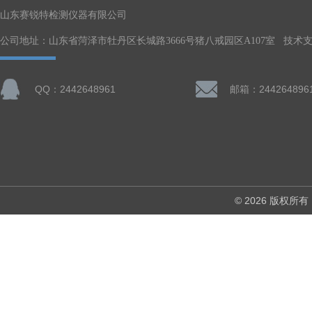
山东赛锐特检测仪器有限公司
公司地址：山东省菏泽市牡丹区长城路3666号猪八戒园区A107室 技术
QQ：2442648961
邮箱：244264896
© 2026 版