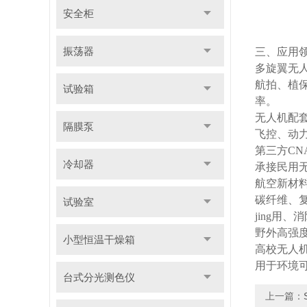
安全柜
振荡器
三、应用
多旋翼无
航拍、植
试验箱
率。
无人机配
隔膜泵
飞控、动
第三方CN
冷却器
承接民用
航空新材
碳纤维、
试验室
jing用
野外高强
小型恒温干燥箱
高校无人
用于环境
台式分光测色仪
上一篇：