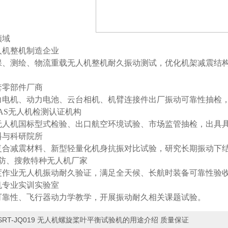
领域
人机整机制造企业
保、测绘、物流重载无人机整机耐久振动测试，优化机架减震结
套零部件厂商
力电机、动力电池、云台相机、机臂连接件出厂振动可靠性抽检
AS无人机检测认证机构
无人机国标型式检验、出口航空环境试验、市场监管抽检，出具
料与科研院所
复合减震材料、新型轻量化机身抗振对比试验，研究长期振动下
、消防、搜救特种无人机厂家
度作业无人机振动耐久验证，满足全天候、长航时装备可靠性验
机专业实训实验室
可靠性、飞行器动力学教学，开展振动耐久相关课题试验。
SRT-JQ019 无人机螺旋桨叶平衡试验机的用途介绍 质量保证