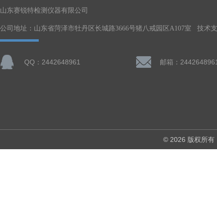
山东赛锐特检测仪器有限公司
公司地址：山东省菏泽市牡丹区长城路3666号猪八戒园区A107室 技术
QQ：2442648961
邮箱：244264896
© 2026 版