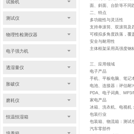
试验机
面、斜面、台阶等不同
二、特点
测试仪
多功能性与灵活性
支持单滚筒、双滚筒及
可模拟多角度跌落，覆
物理性检测仪器
安全与耐用性
主体框架采用高强度钢
电子强力机
三、应用领域
透湿量仪
电子产品
手机、平板电脑、笔记
胀破仪
电池、连接器：评估耐
PDA、电子词典、MP
家电产品
磨耗仪
冰箱、洗衣机、电视机
包装行业
恒温恒湿箱
包装箱、物流箱：测试
汽车零部件
培养箱