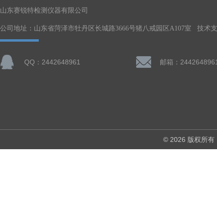
山东赛锐特检测仪器有限公司
公司地址：山东省菏泽市牡丹区长城路3666号猪八戒园区A107室 技术
QQ：2442648961
邮箱：244264896
© 2026 版