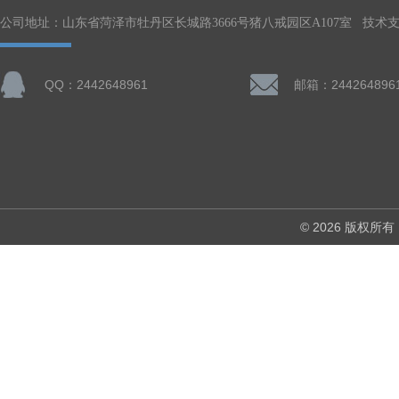
公司地址：山东省菏泽市牡丹区长城路3666号猪八戒园区A107室 技术
QQ：2442648961
邮箱：244264896
© 2026 版