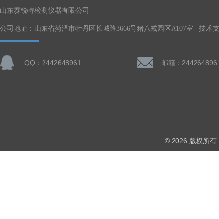
山东赛锐特检测仪器有限公司
公司地址：山东省菏泽市牡丹区长城路3666号猪八戒园区A107室 技术
QQ：2442648961
邮箱：244264896
© 2026 版