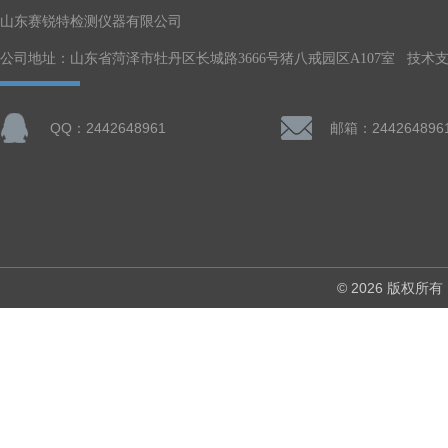
山东赛锐特检测仪器有限公司
公司地址：山东省菏泽市牡丹区长城路3666号猪八戒园区A107室 技术
QQ：2442648961
邮箱：244264896
© 2026 版