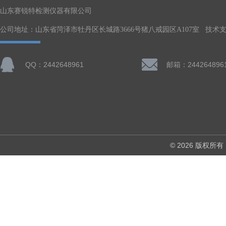
山东赛锐特检测仪器有限公司
公司地址：山东省菏泽市牡丹区长城路3666号猪八戒园区A107室 技术
QQ：2442648961
邮箱：244264896
© 2026 版