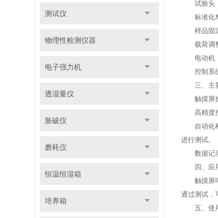
试验头：
测试仪
标准化摩
样品固定
物理性检测仪器
载荷调整
电动机：
电子强力机
控制系统：
三、主要
透湿量仪
触摸屏操作
高精度控制
胀破仪
自动化程度
进行测试。
磨耗仪
数据记录与
四、应用
恒温恒湿箱
触摸屏电动
通过测试，
培养箱
五、使用