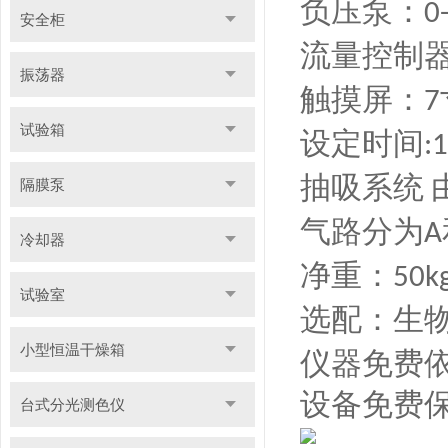
负压泵：
0
安全柜
流量控制
振荡器
触摸屏：
7
试验箱
设定时间
:1
抽吸系统
隔膜泵
气路分为
A
冷却器
净重：
5
0
试验室
选配：生
小型恒温干燥箱
仪器免费
设备免费
台式分光测色仪