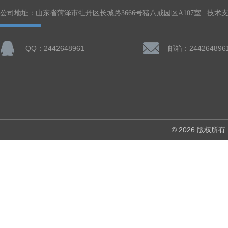
公司地址：山东省菏泽市牡丹区长城路3666号猪八戒园区A107室 技术
QQ：2442648961
邮箱：244264896
© 2026 版