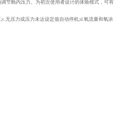
确调节舱内压力。为初次使用者设计的体验模式，可有
压
;c.
无压力或压力未达设定值自动停机
;d.
氧流量和氧浓