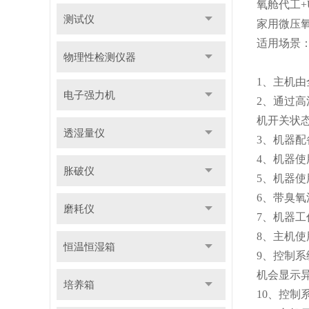
氧舱代工
+
测试仪
家用微压
适用场景
物理性检测仪器
1
、
主机由
电子强力机
2
、通过高
机开关状
透湿量仪
3
、机器配
4
、机器使
胀破仪
5
、机器使
6
、带臭氧
磨耗仪
7
、机器工
8
、主机使
恒温恒湿箱
9
、控制系
机会显示
培养箱
10
、控制