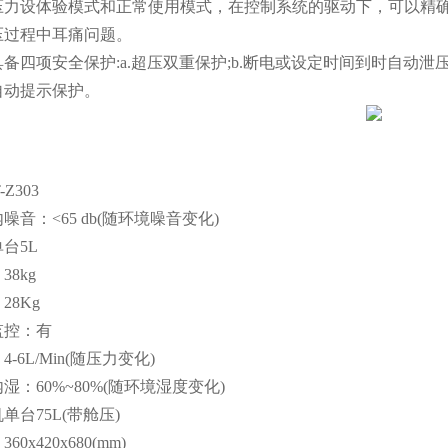
压力设体验模式和正常使用模式，在控制系统的驱动下，可以精
压过程中耳痛问题。
具备四项安全保护
:a.
超压双重保护
;b.
断电或设定时间到时自动泄
自动提示保护。
：
-Z303
内噪音
：
<65 db(
随环境噪音变化
)
单台
5L
：
38kg
：
28Kg
监控
：
有
：
4-6L/Min(
随压力变化
)
内湿
：
60%~80%(
随环境湿度变化
)
机单台
75L(
带舱压
)
：
360x420x680(mm)