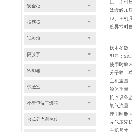
11
、主机
安全柜
效缓解加
12
、主机
振荡器
度异常时
试验箱
技术参数
隔膜泵
型号
：
SRT
使用时舱
冷却器
分子筛
：
主机重量
试验室
舱体重量
机器设备
小型恒温干燥箱
氧气流量
使用时舱
台式分光测色仪
充气压缩
主机尺寸