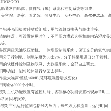
UDOSOCO
氧舱通常由舱体，供排气（氧）系统和控制系统等组成。
：美容院、居家、养老院、健身中心、商务中心、高尔夫球场、
全铝外壳阳极喷砂材质组成，用气管总成接头与舱体连接。
清触摸屏，可设置使用时间，不同压力模式选择和舱内温湿度显
态等。
备医用级无油双压缩机、一体增压制氧系统，保证充分的氧气供
用分子筛制氧，制氧浓度为
88
士
2%
，分子料采用进口分子筛料
用的软硬件控制及物联网、大数据系统，全部自主研发。
消毒功能，能对舱体进行杀菌去异味。
作最大噪声
:
整机≤
60dB(
随环境噪音增减变化
)
用寿命≧
8000
个小时。
统对主机功能设置有监控功能，各项核心功能设置出现异常时主
异常原因与报警。
系统对主机运行监测包括舱内压力，氧气浓度和流量，运行时间