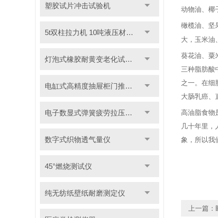
塑胶试片冲击试验机
动物油、椰
橄榄油、坚
5t双柱拉力机 10吨液压材料拉力试验机
大，玉米油
葵花油、粟
灯泡式橡胶耐黄变老化试验机
三种脂肪酸
之一。在细
电缸式高精度抽屉柜门推拉试验机
大肠乳癌、
电子数显式弹簧疲劳拉压试验机
高油脂食物
几十年里，
数字式织物透气量仪
象，所以我
45°燃烧测试仪
纯无纺纸壁纸耐磨测定仪
上一篇：