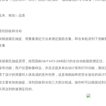
玉米、稻谷）品质
溶剂回收和冷却
仪根据索氏抽提、用重量测定方法来测定脂肪含量。即在有机溶剂下溶解
含量
依据索氏抽提原理，按照国标
设计的全自动粗脂肪测定仪。
GB/T1472-2008
燥等功能，用户仅需称量样品，并且仪器具有自动计算和打印功能，测试
虑了设计的泄露对人体造成的意外伤害，这是海能始终把安全放在的设计
仪主要有加热抽提，溶剂回收和冷却三大部分组成。操作时可以根据试剂
从而达到快速测定目的。