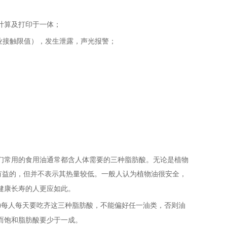
计算及打印于一体；
业接触限值），发生泄露，声光报警；
们常用的食用油通常都含人体需要的三种脂肪酸。无论是植物
有益的，但并不表示其热量较低。一般人认为植物油很安全，
健康长寿的人更应如此。
每人每天要吃齐这三种脂肪酸，不能偏好任一油类，否则油
)
而饱和脂肪酸要少于一成。