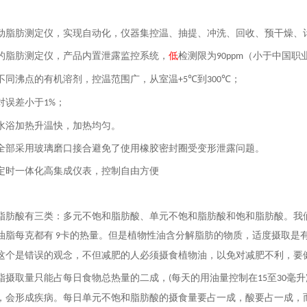
动脂肪测定仪，实现自动化，仪器集控温、抽提、冲洗、回收、预干燥、
的脂肪测定仪，产品内置泄露监控系统，
低
检测限为
（小于中国职
90ppm
不同沸点的有机溶剂，控温范围广，从室温
到
；
+5℃
300℃
对误差小于
；
1%
水浴加热升温快，加热均匀。
全部采用玻璃磨口接合避免了使用橡胶密封圈受变形泄露问题。
定时一体化高集成仪表，控制自由方便
脂肪酸有三类：多元不饱和脂肪酸、单元不饱和脂肪酸和饱和脂肪酸。我
油脂每克都有
卡的热量。但是植物性油含分解脂肪的物质，适度摄取是
9
这个是错误的观念，不但减肥的人必须摄食植物油，以免对减肥不利，要
脂摄取量只能占每日食物总热量的二成，
每天的用油量控制在
至
毫升
(
15
30
，会形成疾病。每日单元不饱和脂肪酸的摄食量要占一成，酸要占一成，