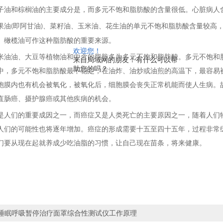
子油和棕榈油的主要成分是，而多元不饱和脂肪酸的含量很低。心脏病人
果油
即阿甘油
、菜籽油、玉米油、花生油的单元不饱和脂肪酸含量较高
(
)
、橄榄油可作这种脂肪酸的重要来源。
欢迎您！
米油油、大豆等植物油和中含的脂肪多为多元不饱和脂肪酸。多元不饱和
来自局域网的朋友！有什么可以帮
助您的吗？
中，多元不饱和脂肪酸最不稳定，在油炸、油炒或油煎的高温下，最容易
胞膜内也有机会被氧化，被氧化后，细胞膜会丧失正常机能而使人生病。
直肠癌、摄护腺癌或其他疾病的机会。
是人们的重要成因之一，而癌症又是人类死亡的主要原因之一，随着人们
人们的可能性也将逐年增加。癌症的形成需要十五至四十五年，过程非常
们要从现在起就养成少吃油脂的习惯，让自己现在苗条，将来健康。
睡眠呼吸暂停治疗面罩综合性测试仪工作原理