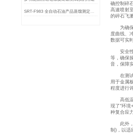
确控制碎
高速喷射
SRT-F983 全自动石油产品蒸馏测定仪的原理有哪些 操作简单规程
的碎石飞
为确保测
度曲线、
数据可实
安全性是
等，确保
音，保障
在测试标
用于金属
程度进行
高低温耐
现了“环境
种复合应
此外，设
制)，以