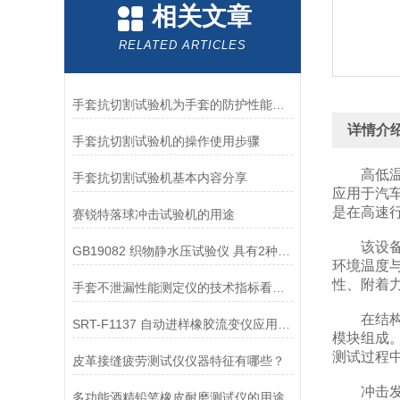
相关文章
RELATED ARTICLES
手套抗切割试验机为手套的防护性能提供了客观数据
详情介
手套抗切割试验机的操作使用步骤
高低温耐
手套抗切割试验机基本内容分享
应用于汽
是在高速
赛锐特落球冲击试验机的用途
该设备的
GB19082 织物静水压试验仪 具有2种测试方法 山东赛锐特
环境温度
性、附着
手套不泄漏性能测定仪的技术指标看山东赛锐特
在结构设
SRT-F1137 自动进样橡胶流变仪应用介绍 参数稳定
模块组成
测试过程
皮革接缝疲劳测试仪仪器特征有哪些？
冲击发生
多功能酒精铅笔橡皮耐磨测试仪的用途