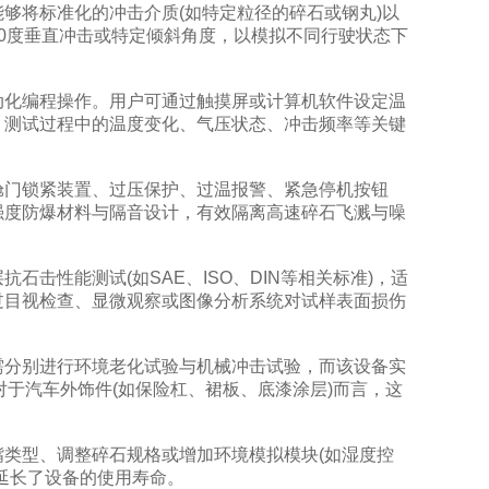
够将标准化的冲击介质(如特定粒径的碎石或钢丸)以
0度垂直冲击或特定倾斜角度，以模拟不同行驶状态下
化编程操作。用户可通过触摸屏或计算机软件设定温
。测试过程中的温度变化、气压状态、冲击频率等关键
门锁紧装置、过压保护、过温报警、紧急停机按钮
强度防爆材料与隔音设计，有效隔离高速碎石飞溅与噪
性能测试(如SAE、ISO、DIN等相关标准)，适
过目视检查、显微观察或图像分析系统对试样表面损伤
分别进行环境老化试验与机械冲击试验，而该设备实
对于汽车外饰件(如保险杠、裙板、底漆涂层)而言，这
类型、调整碎石规格或增加环境模拟模块(如湿度控
延长了设备的使用寿命。