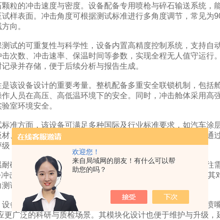
石颗粒的冲击速度与密度。设备配备专用喷枪与碎石输送系统，能
至试样表面。冲击角度可根据测试标准进行多角度调节，常见为9
溅方向。
试的可重复性与科学性，设备内置高精度控制系统，支持自动
冲击次数、冲击速率、保温时间等参数，实现全程无人值守运行
时记录并存储，便于后续分析与报告生成。
该设备设计的重要考量。整机配备多重安全联锁机制，包括舱
操作人员在高压、高低温环境下的安全。同时，冲击舱体采用高
实验室环境安全。
准方面，该设备可满足多种国际及行业标准要求，如汽车涂层抗石击
板材、塑料件、涂层、复合材料等多种试样。测试完成后，可通
评级，评估其抗冲击性能等级。
欢迎您！
来自局域网的朋友！有什么可以帮
碎石冲击试验机的优势在于其多功能集成性。传统测试往往需
助您的吗？
+冲击”一体化测试，大大提高了测试效率与结果的准确性。尤其
力测试更能反映真实使用场景下的材料表现。
备具备良好的扩展性与兼容性，可根据不同测试需求更换喷嘴
适应更广泛的科研与质检场景。其模块化设计也便于维护与升级，