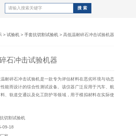
示
>
试验机
>
手套抗切割试验机
> 高低温耐碎石冲击试验机器
碎石冲击试验机器
低温耐碎石冲击试验机是一款专为评估材料在恶劣环境与动态
合性能而设计的综合性测试设备。该仪器广泛应用于汽车、航
材料、轨道交通以及化工防护等领域，用于模拟材料在实际使
遭遇的复杂工况，特别是在高速行驶或恶劣环境下，材料表面
颗粒物高速撞击而导致的损伤情况。
抗切割试验机
09-18