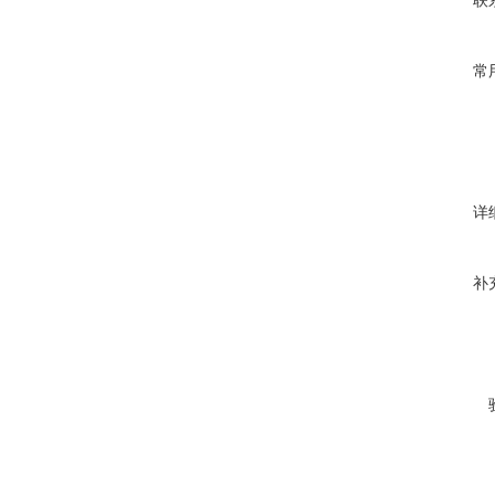
联
常
详
补