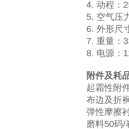
4. 动程：2
5. 空气压力：
6. 外形尺寸
7. 重量：33
8. 电源：12
附件及耗
起霜性附
布边及折
弹性摩擦
磨料50码/