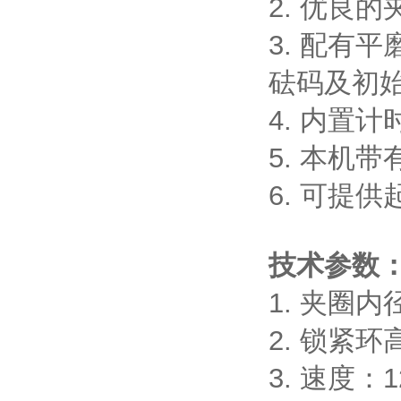
2. 优良
3. 配有
砝码及初始
4. 内置
5. 本机
6. 可提
技术参数
1. 夹圈内径
2. 锁紧环高
3. 速度：12