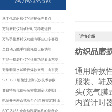
RELATED ARTICLES
马丁代尔耐磨仪的维护保养要点
万能磨耗仪能够长时间稳定运行
详情介绍
万能手指磨耗仪功能有哪些山东赛锐特告诉你
全自动万能手指磨耗仪设备功能
纺织品磨损
万能手指磨耗仪的适用功能看山东赛锐特
通用磨损性能
避孕套漏水试验仪爆款来袭！山东赛锐特为你解读！
服装、鞋
SRT BFE细菌过滤测试仪技术参数
头(充气膜
赛锐特氧化铝松装密度测定仪参照什么标准？
内置计时
电源开关寿命试验台介绍 按需定制 山东赛锐特
SRT-Z463 全自动洗宠物机的特点介绍 技术指导