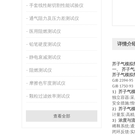
手套线性耐切割性能试验仪
通气阻力及压力差测试仪
医用阻燃测试仪
详情介
铅笔硬度测试仪
静电衰减测试仪
芥子气模拟
一、
芥子气
阻燃测试仪
芥子气模拟
GJB 2394-95
摩擦色牢度测试仪
GJB 1750-93
）
芥子气
1
颗粒过滤效率测试仪
独立容器
采
:
安全措施
惰
:
）
芥子气
2
计量泵
高精
:
查看全部
）浓度与
3
稀释系统
通
:
闭环反馈
实
: