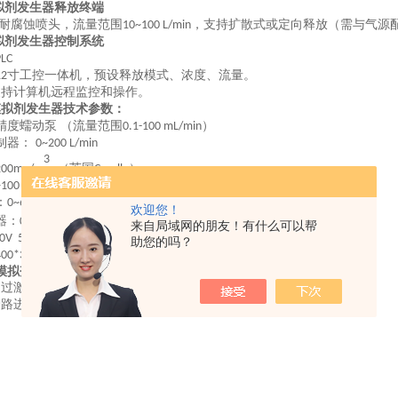
拟剂发生器
释放终端
耐腐蚀喷头，流量范围
，支持扩散式或定向释放（需与气源
10~100 L/min
拟剂发生器
控制系统
PLC
寸工控一体机，预设释放模式、浓度、流量。
12
支持计算机远程监控和操作。
模拟剂发生器
技术参数：
精度蠕动泵 （流量范围
）
0.1-100 mL/min
制器：
0~200 L/min
3
（英国
）
200mg/m
Casella
100 L/min
：
0~600Kpa
欢迎您！
器：
℃；
0~100
20~100%RH
来自局域网的朋友！有什么可以帮
0V 50HZ
助您的吗？
400*350
模拟剂发生器校准
通过激光散射光度计进行校准，可调节稀释装置进行调节输出浓度
管路进行气密性检测