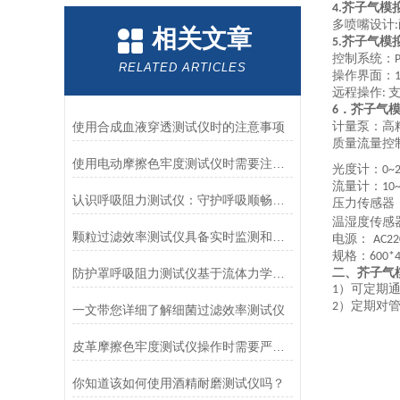
芥子气模
4.
多喷嘴设计
:
相关文章
芥子气模
5.
控制系统：
RELATED ARTICLES
操作界面：
远程操作
:
．
芥子气
6
使用合成血液穿透测试仪时的注意事项
计量泵：高
质量流量控
使用电动摩擦色牢度测试仪时需要注意哪几个方面？
光度计：
0~
流量计：
10~
认识呼吸阻力测试仪：守护呼吸顺畅的专业工具
压力传感器
温湿度传感
颗粒过滤效率测试仪具备实时监测和记录过滤器性能数据的能力
电源：
AC22
规格：
600*
二、芥子气
防护罩呼吸阻力测试仪基于流体力学与压力传感技术
）可定期
1
）定期对
2
一文带您详细了解细菌过滤效率测试仪
皮革摩擦色牢度测试仪操作时需要严格遵循规程
你知道该如何使用酒精耐磨测试仪吗？