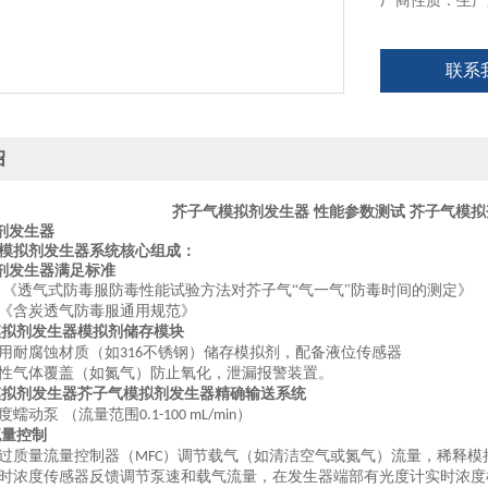
厂商性质：生产
联系
绍
芥子气模拟剂发生器 性能参数测试
芥子气模拟
剂发生器
模拟剂发生器
系统核心组成：
剂发生器
满足标准
《透气式防毒服防毒性能试验方法对芥子气“气一气"防毒时间的测定》
《含炭透气防毒服通用规范》
模拟剂发生器
模拟剂储存模块
用耐腐蚀材质（如
不锈钢）储存模拟剂，配备液位传感器
316
性气体覆盖（如氮气）防止氧化，泄漏报警装置。
模拟剂发生器
芥子气模拟剂发生器
精确输送系统
度蠕动泵 （流量范围
）
0.1-100 mL/min
流量控制
过质量流量控制器（
）调节载气（如清洁空气或氮气）流量，稀释模
MFC
时浓度传感器反馈调节泵速和载气流量，在发生器端部有光度计实时浓度