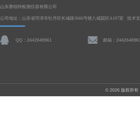
山东赛锐特检测仪器有限公司
公司地址：山东省菏泽市牡丹区长城路3666号猪八戒园区A107室 技术
QQ：2442648961
邮箱：244264896
© 2026 版