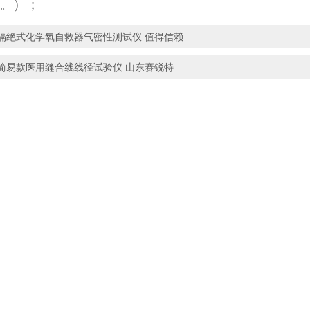
mm。）；
隔绝式化学氧自救器气密性测试仪 值得信赖
简易款医用缝合线线径试验仪 山东赛锐特