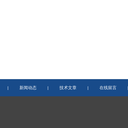
新闻动态
技术文章
在线留言
|
|
|