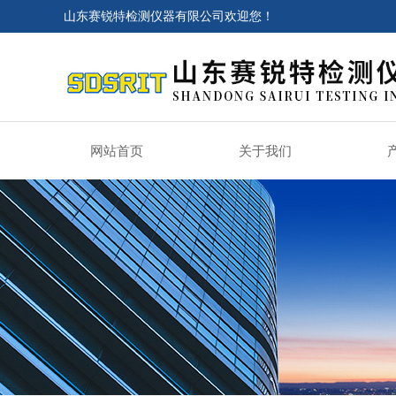
山东赛锐特检测仪器有限公司欢迎您！
网站首页
关于我们