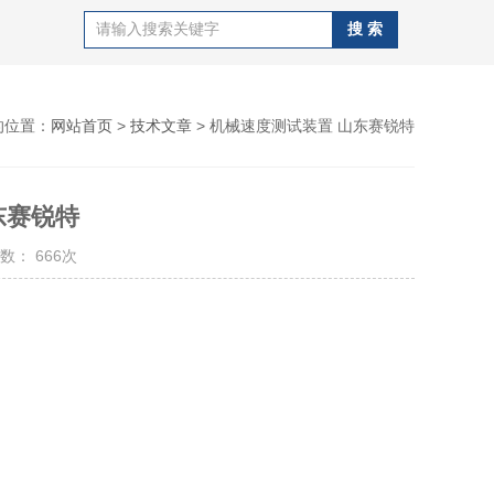
的位置：
网站首页
>
技术文章
> 机械速度测试装置 山东赛锐特
东赛锐特
数： 666次