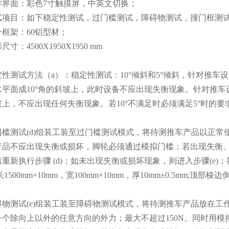
作界面：彩色7寸触摸屏，中英文切换；
试项目：如下稳定性测试，
过门槛测试
，
障碍物测试
，
撞门框测
个框架：60铝型材；
尺寸：4500X1950X1950 mm
定性
测试方法
（
a
）
：稳定性测试：10°倾斜和5°倾斜
，
针对推车设
水平面成10°角的斜坡上，此时设备不应出现失衡现象。针对推
上，不应出现任何失衡现象。若10°不满足时必须满足5°时的要
门槛测试(d)组装工装至过门槛测试模式，将待测推车产品以正
产品不应出现失衡或损坏，脚轮必须通过模拟门槛；
若出
现失衡
重新执行步骤 (d)；如未出现失衡或损坏现象，则进入步骤(e)；
1500mm+10mm，宽100mm+10mm，厚10mm±0.5mm;顶部棱边
碍物测试(e)组装工装至障碍物测试模式，将待测推车产品放在工作
一个除向上以外的任意方向的外力；
最大不超过150N
。
同时用模