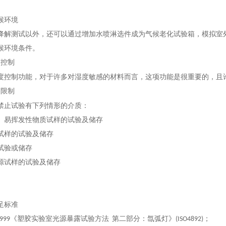
候环境
降解测试以外，还可以通过增加水喷淋选件成为气候老化试验箱，模拟室
候环境条件。
度控制
度控制功能，对于许多对湿度敏感的材料而言，这项功能是很重要的，且
用限制
禁止试验有下列情形的介质：
、易挥发性物质试样的试验及储存
试样的试验及储存
试验或储存
源试样的试验及储存
足标准
《塑胶实验室光源暴露试验方法
第二部分：氙弧灯》
；
999
(ISO4892)