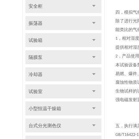
安全柜
四，
模拟气
除了进行光
振荡器
能类比的气
，
相对湿
1
试验箱
提供相对湿
，
产品使
2
隔膜泵
本试验设备
易燃、爆炸
冷却器
腐蚀性物质
试验室
生物试样的
强电磁发射
小型恒温干燥箱
台式分光测色仪
五，
执行满
GB/T16422-1