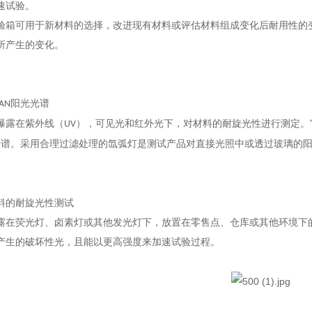
速试验。
验箱可用于新材料的选择，改进现有材料或评估材料组成变化后耐用性的
所产生的变化。
阳光光谱
AN
曝露在紫外线（
），可见光和红外光下，对材料的耐旋光性进行测定。
UV
光谱。采用合理过滤处理的氙弧灯是测试产品对直接光照中或透过玻璃的
料的耐旋光性测试
露在荧光灯、卤素灯或其他发光灯下，放置在零售点、仓库或其他环境下
产生的破坏性光，且能以更高强度来加速试验过程。