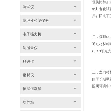
境类比和加
测试仪
氙灯老化试
露在阳光下
物理性检测仪器
电子强力机
二，
模拟
QU
通过将材料
透湿量仪
阳光
QUAN
胀破仪
三，
室内材
磨耗仪
由于长期曝
照明环境中
恒温恒湿箱
培养箱