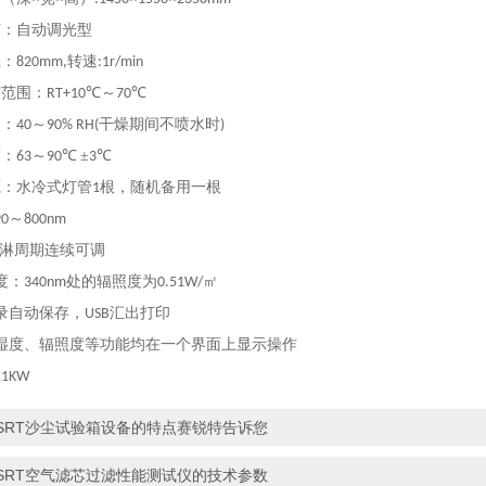
节：自动调光型
径：
转速
820mm,
:1r/min
度范围：
℃～
℃
RT+10
70
围：
～
干燥期间不喷水时
40
90% RH(
)
度：
～
℃
±
℃
63
90
3
源：水冷式灯管
根，随机备用一根
1
～
90
800nm
淋周期连续可调
度：
处的辐照度为
㎡
340nm
0.51W/
录自动保存，
汇出打印
USB
湿度、辐照度等功能均在一个界面上显示操作
11KW
SRT沙尘试验箱设备的特点赛锐特告诉您
SRT空气滤芯过滤性能测试仪的技术参数