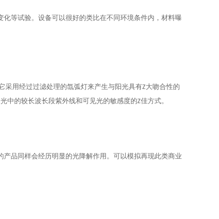
变化等试验。设备可以很好的类比在不同环境条件内，材料曝
它采用经过过滤处理的氙弧灯来产生与阳光具有
大吻合性的
Z
阳光中的较长波长段紫外线和可见光的敏感度的
佳方式。
Z
的产品同样会经历明显的光降解作用。可以模拟再现此类商业