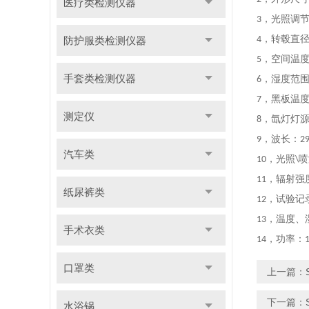
医疗类检测仪器
，
光照调
3
，
转毂直
防护服类检测仪器
4
，
空间温
5
手套类检测仪器
，
湿度范
6
，
黑板温
7
测定仪
，
氙灯灯
8
，
波长：
9
2
汽车类
，
光照
喷
10
\
，
辐射强
11
纸尿裤类
，
试验记
12
，
温度、
13
手术衣类
，
功率：
14
口罩类
上一篇：
下一篇：
水浴锅