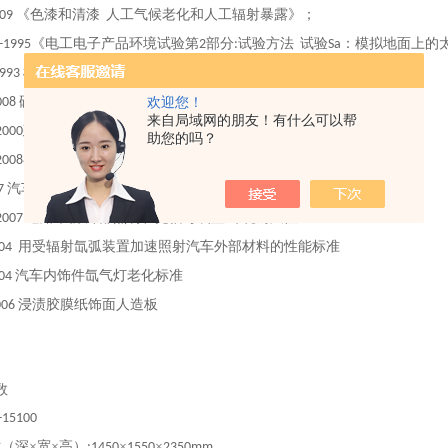
《色漆和清漆
人工气候老化和人工辐射暴露》；
009
《电工电子产品环境试验第
部分
试验方法
试验
：模拟地面上的
-1995
2
:
Sa
机械工业产品用塑胶、涂料、橡胶材料人工气候老化试验方法
1993
欢迎您！
硫化橡胶或热塑性橡胶
耐候性
008
来自局域网的朋友！有什么可以帮
建筑防水材料老化试验方法
2000
助您的吗？
额定电压
架空绝缘电缆
2008
10kV
汽车用灯丝灯泡前照灯
07
道路车辆
外部照明和光信号装置
环境耐久性
2007
用受辐射氙弧装置加速照射汽车外部材料的性能标准
004
汽车内饰件氙气灯老化标准
004
浸渍胶膜纸饰面人造板
006
数
-15100
寸（深
×宽×高）
×
×
:1
45
0
15
5
0
235
0mm