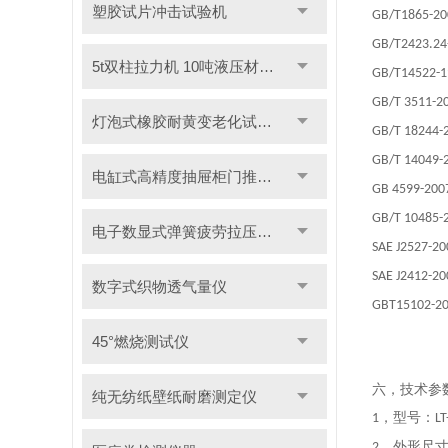
塑胶试片冲击试验机
GB/T1865-2
GB/T2423.24
5t双柱拉力机 10吨液压材料拉力试验机
GB/T14522-
GB/T 3511-2
灯泡式橡胶耐黄变老化试验机
GB/T 18244-
GB/T 14049-
电缸式高精度抽屉柜门推拉试验机
GB 4599-20
GB/T 10485-
电子数显式弹簧疲劳拉压试验机
SAE J2527-2
SAE J2412-2
数字式织物透气量仪
GBT15102-2
45°燃烧测试仪
六，
技术参
纯无纺纸壁纸耐磨测定仪
，
型号：
1
LT
，
外形尺
2