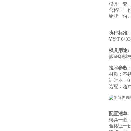
模具一套
合格证一
铭牌一份
执行标准
YY/T 0
模具用途;
验证印模
技术参数
材质：不
计时器：0-
选配：超
配置清单
模具一套
合格证一