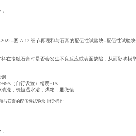
，
份，
。
：
493-2022--图 A.12 细节再现和与石膏的配伍性试验块--配伍性试验块
材料在接触石膏时是否会发生不良反应或表面缺陷，从而影响模
：
锈钢
999/s（自行设置）精度±1/s
声清洗，机恒温水浴，烘箱，显微镜
，
份，