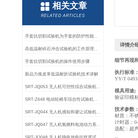
相关文章
RELATED ARTICLES
手套抗切割试验机为手套的防护性能提供了客观数据
详情介
高低温耐碎石冲击试验机的工作原理解析
细节再现
手套抗切割试验机的操作使用步骤
执行标准
新品力推皮革低温耐折试验机技术讲解
YY/T 0
SRT-JQ053 无人机可控性综合试验机的应用领域介绍
模具用途;
验证印模
SRT-Z648 电动轮椅车综合性试验机可以用在哪些方面
技术参数
SRT-JQ044 无人机感知和避让试验机的应用领域有哪些
材质：不
计时器：0-
SRT-JQ047 无人机氢燃料电池动力系统试验机简单介绍 按需定制
选配：超
SRT-JQ048 无人机静电放电抗扰度试验机有哪些特点