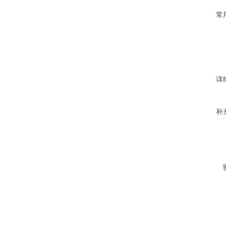
常
详
补