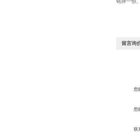
铭牌一份
留言询
您
您
联