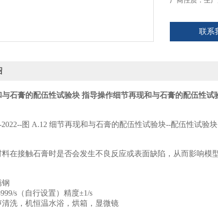
厂商性质：生产
联系
绍
和与石膏的配伍性试验块 指导操作
细节再现和与石膏的配伍性试验
：
493-2022--图 A.12 细节再现和与石膏的配伍性试验块--配伍性试验块
材料在接触石膏时是否会发生不良反应或表面缺陷，从而影响模
：
锈钢
999/s（自行设置）精度±1/s
声清洗，机恒温水浴，烘箱，显微镜