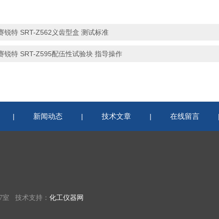
赛锐特 SRT-Z562义齿型盒 测试标准
赛锐特 SRT-Z595配伍性试验块 指导操作
新闻动态
技术文章
在线留言
|
|
|
07室 技术支持：
化工仪器网