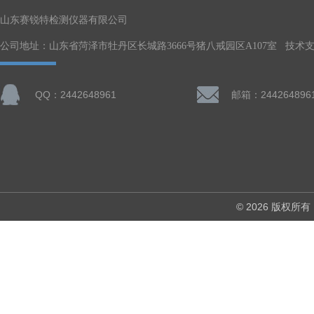
山东赛锐特检测仪器有限公司
公司地址：山东省菏泽市牡丹区长城路3666号猪八戒园区A107室 技术
QQ：2442648961
邮箱：244264896
© 2026 版