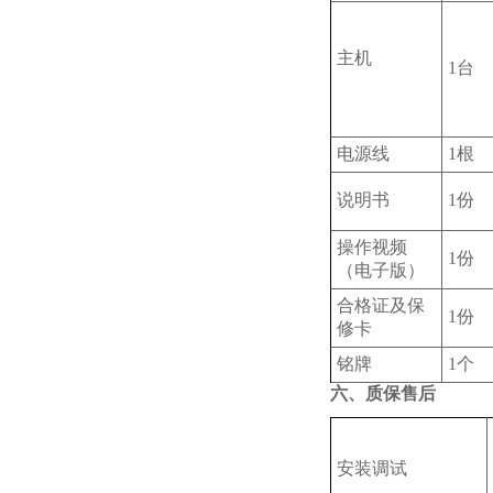
主机
1台
电源线
1根
说明书
1份
操作视频
1份
（电子版）
合格证及保
1份
修卡
铭牌
1个
六、质保售后
安装调试