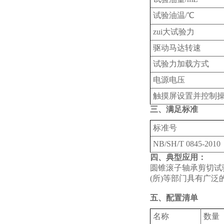
试验油温/℃
zui大试验力
驱动马达转速
试验力加载方式
电源电压
触摸屏设置并控制操
三、满足标准
标准号
NB/SH/T 0845-2010
四、‌典型应用‌：
圆锥滚子轴承剪切试
(所)等部门具有广泛
五、配置清单
名称
数量