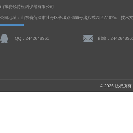
山东赛锐特检测仪器有限公司
公司地址：山东省菏泽市牡丹区长城路3666号猪八戒园区A107室 技术
QQ：2442648961
邮箱：244264896
© 2026 版