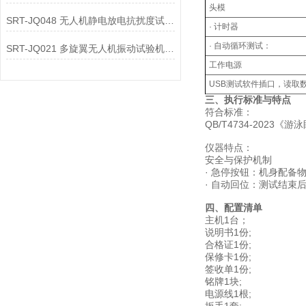
头模‌
SRT-JQ048 无人机静电放电抗扰度试验机有哪些特点
· 计时器
· ‌自动循环测试‌：
SRT-JQ021 多旋翼无人机振动试验机简单介绍 质量保证
工作电源
USB测试软件插口，读取
三、执行标准与特点‌
符合标准：
QB/T4734-2023《游
仪器特点‌：
安全与保护机制‌‌
· ‌急停按钮‌：机身配
· ‌自动回位‌：测试结
四、配置清单
主机1台；
说明书1份;
合格证1份;
保修卡1份;
签收单1份;
铭牌1块;
电源线1根;