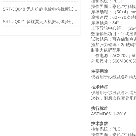
控制系统：PLC;
操作界面：彩色7寸触
SRT-JQ048 无人机静电放电抗扰度试验机有哪些特点
摩擦动程：（50±4）m
摩擦速度：60～70次
SRT-JQ021 多旋翼无人机振动试验机简单介绍 质量保证
摩擦顶角：34°；
上下导轮中心距：（254
数据输出项目：平均磨
试验结果：可存储和查
预加张力砝码：2g砝码2个
制张力砝码配重
工作电源：AC220v；5
外形尺寸；560*430*65
主要用途
仪器用于纱线及各种绳
技术特征
仪器用于纱线及各种绳
次数，耐磨次数变异系数，
执行标准
ASTMD6611-2016
技术参数
控制系统：PLC;
操作界面：彩色7寸触