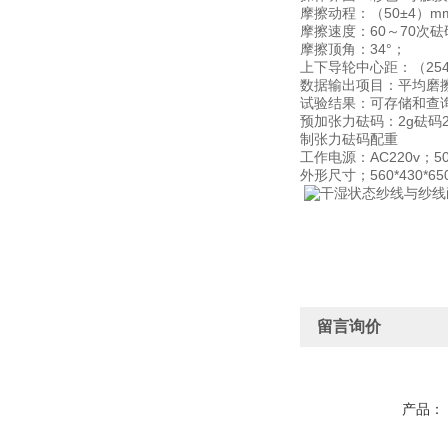
摩擦动程：（50±4）m
摩擦速度：60～70次
摩擦顶角：34°；
上下导轮中心距：（254
数据输出项目：平均磨
试验结果：可存储和查
预加张力砝码：2g砝码2个
制张力砝码配重
工作电源：AC220v；5
外形尺寸；560*430*65
留言询价
产品：