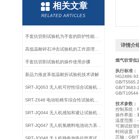
相关文章
RELATED ARTICLES
手套抗切割试验机为手套的防护性能提供了客观数据
详情介
高低温耐碎石冲击试验机的工作原理解析
燃气软管低
手套抗切割试验机的操作使用步骤
执行标准：
新品力推皮革低温耐折试验机技术讲解
HG2486
GB/T55
SRT-JQ053 无人机可控性综合试验机的应用领域介绍
GB/T36
GB/T10
SRT-Z648 电动轮椅车综合性试验机可以用在哪些方面
技术参数：
控制系统：P
SRT-JQ044 无人机感知和避让试验机的应用领域有哪些
操作界面：
温度范围：-
SRT-JQ047 无人机氢燃料电池动力系统试验机简单介绍 按需定制
可测试软管
时间设置：
芯轴：GB/
SRT-JQ048 无人机静电放电抗扰度试验机有哪些特点