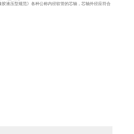
外覆橡胶液压型规范》各种公称内径软管的芯轴，芯轴外径应符合