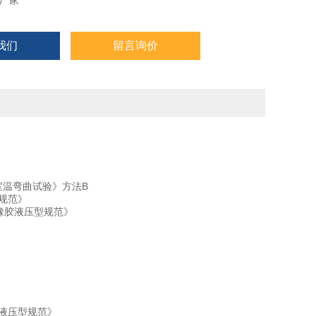
厂家
我们
留言询价
于室温弯曲试验》方法B
型规范》
覆橡胶液压型规范》
强液压型规范》