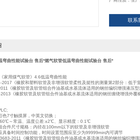
厂商性质：生产
联系
绍
温弯曲性能试验台 售后*
燃气软管低温弯曲性能试验台 售后*
-93《家用煤气软管》4.6低温弯曲性能
65.2-2017《橡胶和塑料软管及非增强软管柔性及挺性的测量第2部分：低
83-2011《橡胶软管及软管组合件油基或水基流体适用的钢丝编织增强液压
544-2013《橡胶软管及软管组合件油基或水基流体适用的钢丝缠绕增强外
LC;
彩色7寸触摸屏，中英文切换；
60℃～常温、温度公差:±2℃、显示精度：0.1℃
组合件尺寸规格：内径在100mm以下的软管及非增强软管
应具备时间控制功能，时间设置范围应至少为99999min内可调节
T3683-2011《橡胶软管及软管组合件油基或水基流体适用的钢丝编织增