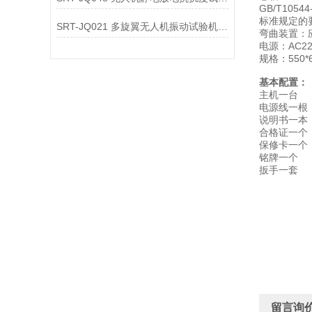
GB/T1
标准规定的要
SRT-JQ021 多旋翼无人机振动试验机简单介绍 质量保证
弯曲装置：
电源：AC22
规格：550*6
基本配置：
主机一台
电源线一根
说明书一本
合格证一个
保修卡一个
铭牌一个
扳手一套
留言询