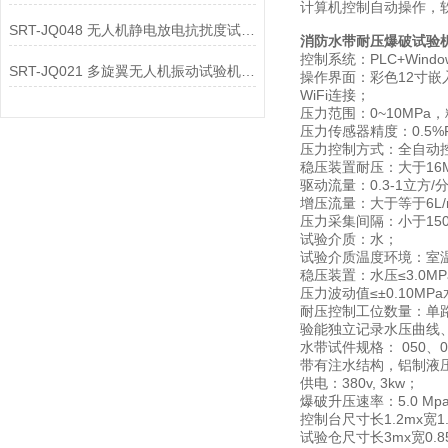
计算机控制自动操作，
SRT-JQ048 无人机静电放电抗扰度试验机有哪些特点
消防水带耐压爆破试验
控制系统：PLC+Wind
SRT-JQ021 多旋翼无人机振动试验机简单介绍 质量保证
操作界面：彩色12寸
WiFi连接；
压力范围：0~10MPa，
压力传感器精度：0.5%F
压力控制方式：全自动
稳压装置耐压：大于16M
驱动流量：0.3-1立方/
增压流量：大于等于6L/
压力采集间隔：小于150
试验介质：水；
试验介质温度环境：室
稳压装置：水压≤3.0MPa
压力波动值≤±0.10MPa
耐压控制工位数量：单
验能独立记录水压曲线
水带试件规格： 050、0
带有注水结构，铝制液
供电：380v, 3kw；
爆破升压速率：5.0 Mpa/
控制台尺寸长1.2mx宽1.
试验仓尺寸长3mx宽0.85