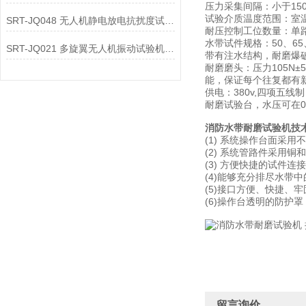
压力采集间隔：小于150
试验介质温度范围：室
SRT-JQ048 无人机静电放电抗扰度试验机有哪些特点
耐压控制工位数量：单
水带试件规格：50、6
SRT-JQ021 多旋翼无人机振动试验机简单介绍 质量保证
带有注水结构，耐磨爆
耐磨磨头：压力105N±
能，保证每个往复都有
供电：380v,四项五线制，
耐磨试验台，水压可在0.
消防水带耐磨试验机技
(1) 系统操作台面采
(2) 系统管路件采用
(3) 方便快捷的试件
(4)能够充分排尽水带
(5)接口方便、快捷、牢
(6)操作台透明的防护
留言询价