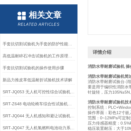
相关文章
RELATED ARTICLES
手套抗切割试验机为手套的防护性能提供了客观数据
详情介绍
高低温耐碎石冲击试验机的工作原理解析
消防水带耐磨试验机 操
手套抗切割试验机的操作使用步骤
消防水带耐磨试验机简
新品力推皮革低温耐折试验机技术讲解
消防水带耐磨试验台-消
要是用于编织性消防水带
SRT-JQ053 无人机可控性综合试验机的应用领域介绍
针旋转，压力105N±5N,
消防水带耐磨试验机技
SRT-Z648 电动轮椅车综合性试验机可以用在哪些方面
控制系统：PLC+Wind
操作界面：彩色12寸嵌
SRT-JQ044 无人机感知和避让试验机的应用领域有哪些
范围：0~12MPa可定制
压力传感器精度：0.5%F
SRT-JQ047 无人机氢燃料电池动力系统试验机简单介绍 按需定制
稳压装置耐压：大于10M