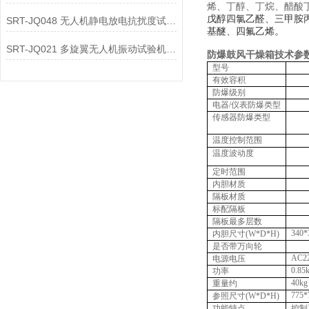
烯、丁醇、丁烷、醋酸
戊醇四氯乙醛、三甲胺
SRT-JQ048 无人机静电放电抗扰度试验机有哪些特点
基醚、四氟乙烯
。
SRT-JQ021 多旋翼无人机振动试验机简单介绍 质量保证
防爆鼓风干燥箱
技术参
型号
有效容积
防爆级别
电器
/
仪表防爆类型
传感器防爆类型
温度控制范围
温度波动度
定时范围
内胆材质
隔板材质
标配隔板
隔板最多层数
340*
内胆尺寸
(W*D*H)
是否带万向轮
AC2
电源电压
0.85
功率
40kg
重量约
775*
参照尺寸
(W*D*H)
功能特点
控制