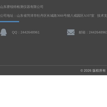
山东赛锐特检测仪器有限公司
公司地址：山东省菏泽市牡丹区长城路3666号猪八戒园区A107室 技术
QQ：2442648961
邮箱：244264896
© 2026 版