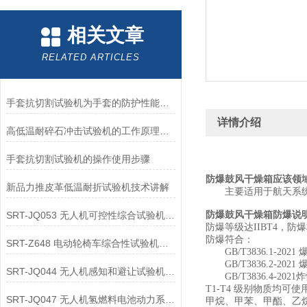
相关文章
RELATED ARTICLES
手套抗切割试验机为手套的防护性能提供了客观数据
详情介绍
高低温耐碎石冲击试验机的工作原理解析
手套抗切割试验机的操作使用步骤
防爆鼓风干燥箱
应该领
新品力推皮革低温耐折试验机技术讲解
主要适用于航天系
SRT-JQ053 无人机可控性综合试验机的应用领域介绍
防爆鼓风干燥箱
防爆说
防爆等级达
IIBT4
，防爆
防爆符合：
SRT-Z648 电动轮椅车综合性试验机可以用在哪些方面
GB/T3836.1-2021
GB/T3836.2-2021
SRT-JQ044 无人机感知和避让试验机的应用领域有哪些
GB/T3836.4-2021
炸
T1-T4
级别物质均可使
SRT-JQ047 无人机氢燃料电池动力系统试验机简单介绍 按需定制
甲烷、甲苯、甲酯、乙