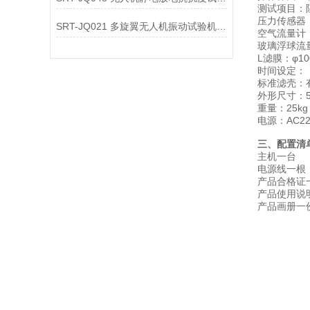
测试项目：
压力传感器：
SRT-JQ021 多旋翼无人机振动试验机简单介绍 质量保证
空气流量计：5
玻璃浮球流量
L滤膜：φ100
时间设定：（
标准滤壳：有
外形尺寸：50
重量：25kg
电源：AC220
三、配置清
主机一台
电源线一根
产品合格证
产品使用说
产品画册一