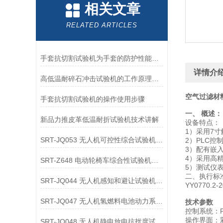
相关文章
RELATED ARTICLES
手套抗切割试验机为手套的防护性能提供了客观数据
详情介
高低温耐碎石冲击试验机的工作原理解析
空气过滤材
手套抗切割试验机的操作使用步骤
一、 概述：
新品力推皮革低温耐折试验机技术讲解
设备特点：
1）采用7
SRT-JQ053 无人机可控性综合试验机的应用领域介绍
2）PLC
3）配有嵌
4）采用高
SRT-Z648 电动轮椅车综合性试验机可以用在哪些方面
5）测试仪
二、执行标
SRT-JQ044 无人机感知和避让试验机的应用领域有哪些
YY0770
SRT-JQ047 无人机氢燃料电池动力系统试验机简单介绍 按需定制
技术参数
控制系统：P
操作界面：
SRT-JQ048 无人机静电放电抗扰度试验机有哪些特点