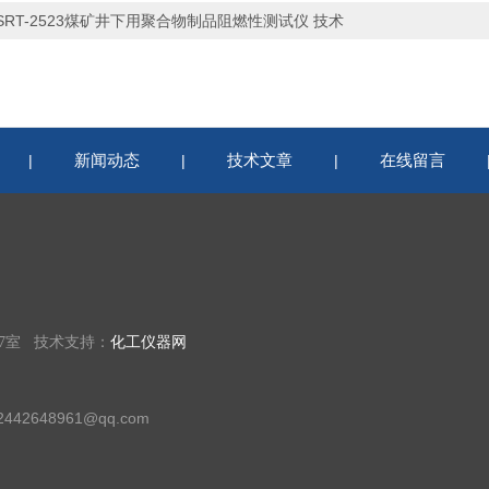
SRT-2523煤矿井下用聚合物制品阻燃性测试仪 技术
新闻动态
技术文章
在线留言
|
|
|
07室 技术支持：
化工仪器网
42648961@qq.com