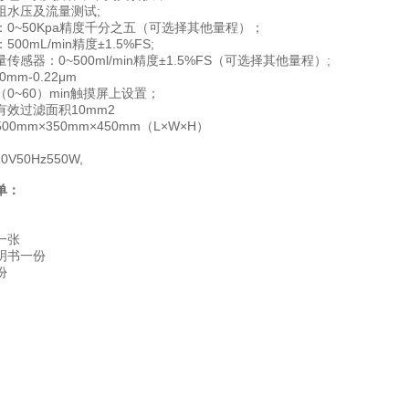
阻水压及流量测试;
0~50Kpa精度千分之五（可选择其他量程）；
00mL/min精度±1.5%FS;
传感器：0~500ml/min精度±1.5%FS（可选择其他量程）;
mm-0.22μm
0~60）min触摸屏上设置；
效过滤面积10mm2
0mm×350mm×450mm（L×W×H）
V50Hz550W,
单：
一张
明书一份
份