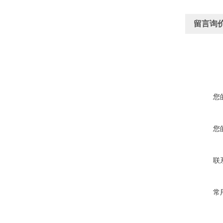
留言询
您
您
联
常