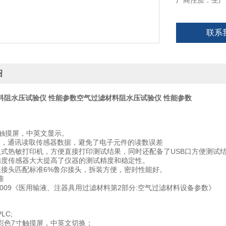
厂商性质：生产
联系
绍
料阻水压试验仪 性能参数
空气过滤材料阻水压试验仪 性能参数
寸触摸屏，中英文显示。
控制，通讯读取传感器数据，避免了电子元件的读数误差
入式热敏打印机，方便直接打印测试结果，同时还配备了USB口方便测试结
精度传感器大大提高了仪器的测试精度和稳定性。
表接头匹配标准6%鲁尔接头，拆装方便，密封性能好。
准
.2-2009《医用输液、注器具用过滤材料第2部分:空气过滤材料设备参数》
LC;
彩色7寸触摸屏，中英文切换；