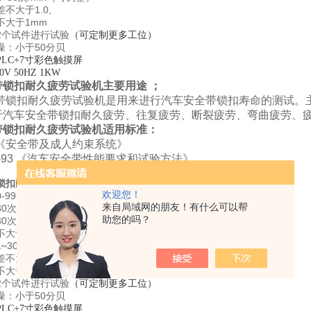
不大于1.0,
不大于1mm
2个试件进行试验
（可定制更多工位）
噪：小于50分贝
PLC+7
寸彩色触摸屏
0V 50HZ 1KW
带锁扣耐久疲劳试验机主要用途 ；
带锁扣耐久疲劳试验机是用来进行汽车安全带锁扣寿命的测试。
于汽车安全带锁扣耐久疲劳、往复疲劳、断裂疲劳、弯曲疲劳、
带锁扣耐久疲劳试验机适用标准：
16《安全带及成人约束系统》
166-93 《汽车安全带性能要求和试验方法》
锁扣耐久疲劳试验机技术指标 ；
欢迎您！
-999999次（可设定）
来自局域网的朋友！有什么可以帮
0次/分
助您的吗？
0次/分
大于±1次/min
1
30次/min（可调整）
~
不大于1.0,
不大于1mm
2个试件进行试验
（可定制更多工位）
噪：小于50分贝
PLC+7
寸彩色触摸屏