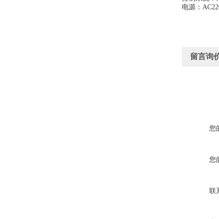
电源：
AC22
留言询
您
您
联