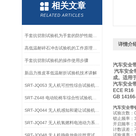
相关文章
RELATED ARTICLES
手套抗切割试验机为手套的防护性能提供了客观数据
详情介
高低温耐碎石冲击试验机的工作原理解析
手套抗切割试验机的操作使用步骤
汽车安全
汽车安全
新品力推皮革低温耐折试验机技术讲解
成。适用
汽车安全
SRT-JQ053 无人机可控性综合试验机的应用领域介绍
ECE R
GB 14
SRT-Z648 电动轮椅车综合性试验机可以用在哪些方面
汽车安全带
SRT-JQ044 无人机感知和避让试验机的应用领域有哪些
试验次数：0
锁止频率：3
SRT-JQ047 无人机氢燃料电池动力系统试验机简单介绍 按需定制
开启频率：3
计数误差：不
试验速率：
SRT-JQ048 无人机静电放电抗扰度试验机有哪些特点