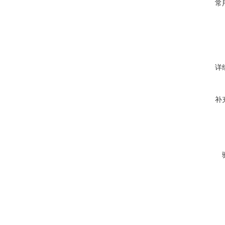
常
详
补