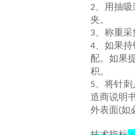
、
用抽吸
2
夹。
、
称重采
3
、
如果持
4
配。如果
积。
、
将针刺
5
造商说明
外表面
如
(
技术指标