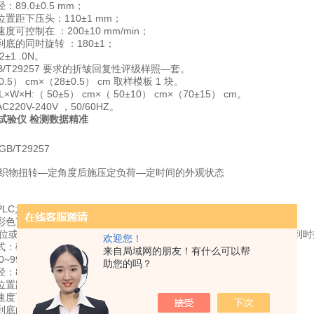
径
89.0±0.5 mm
：
；
位置距下压头
110±1 mm
：
；
速度可控制在
200±10 mm/min
：
；
到底的同时旋转
180±1
：
；
.2±1 .0N。
B/T29257 要求的折皱回复性评级样照—套。
0.5） cm×（28±0.5） cm 取样模板 1 块。
W×H:（ 50±5） cm×（ 50±10） cm×（70±15） cm。
20V-240V ，50/60HZ。
B/T29257
试织物扭转—定角度后施压定负荷—定时间的外观状态
PLC;
7
彩色
寸触摸屏，中英文切换；
位或以上同时测试 ， ⾃动旋转施压 ， ⾃动计时、 ⾃动回 复释放 ，到
欢迎您！
式：磁吸夹持或者弹簧卡扣夹持。
来自局域网的朋友！有什么可以帮
~999min
；
助您的吗？
径
89.0±0.5 mm
：
；
位置距下压头
110±1 mm
：
；
速度可控制在
200±10 mm/min
：
；
到底的同时旋转
180±1
：
；