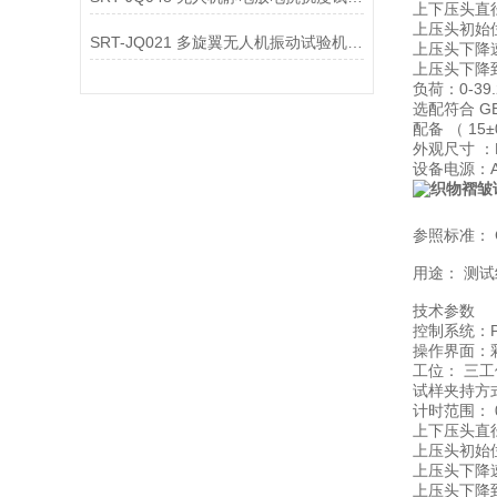
上下压头直
上压头初始
SRT-JQ021 多旋翼无人机振动试验机简单介绍 质量保证
上压头下降
上压头下降
负荷
0-
39
：
符合 G
选配
配备 （ 15±
外观尺⼨ ：L×
设备电源：AC2
参照标准： G
用途： 测
技术参数
控制系统：
操作界面：
三⼯
工位：
试样夹持⽅
计时范围： 0
上下压头直
上压头初始
上压头下降
上压头下降