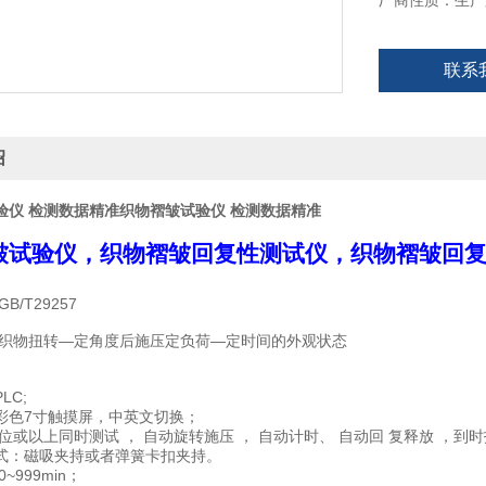
厂商性质：生产
联系
绍
验仪 检测数据精准
织物褶皱试验仪 检测数据精准
皱试验仪
，织物褶皱回复性
测试仪，
织物褶皱回
B/T29257
试织物扭转—定角度后施压定负荷—定时间的外观状态
PLC;
7
彩色
寸触摸屏，中英文切换；
位或以上同时测试 ， ⾃动旋转施压 ， ⾃动计时、 ⾃动回 复释放 ，到
式：磁吸夹持或者弹簧卡扣夹持。
~999min
；