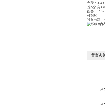
负荷
0-
39
：
符合 G
选配
配备 （ 15±
外观尺⼨ ：L×
设备电源：AC2
留言询
您
您