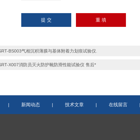
SRT-BS003气相沉积薄膜与基体附着力划痕试验仪.
SRT-X007消防员灭火防护靴防滑性能试验仪 售后*
新闻动态
技术文章
在线留言
|
|
|