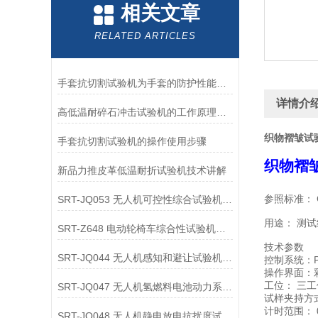
相关文章
RELATED ARTICLES
手套抗切割试验机为手套的防护性能提供了客观数据
详情介
高低温耐碎石冲击试验机的工作原理解析
织物褶皱试
手套抗切割试验机的操作使用步骤
织物褶
新品力推皮革低温耐折试验机技术讲解
参照标准： G
SRT-JQ053 无人机可控性综合试验机的应用领域介绍
用途： 测
SRT-Z648 电动轮椅车综合性试验机可以用在哪些方面
技术参数
SRT-JQ044 无人机感知和避让试验机的应用领域有哪些
控制系统：
操作界面：
三⼯
工位：
SRT-JQ047 无人机氢燃料电池动力系统试验机简单介绍 按需定制
试样夹持⽅
计时范围： 0
SRT-JQ048 无人机静电放电抗扰度试验机有哪些特点