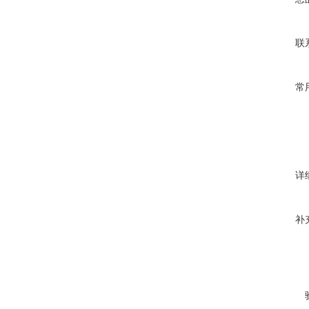
联
常
详
补