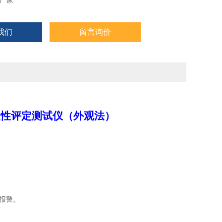
厂家
我们
留言询价
复性评定
测试仪（
外观法
）
时报警。