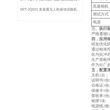
高速相机
SRT-JQ021 多旋翼无人机振动试验机简单介绍 质量保证
测试方式
电源
三、执行
严格遵循GB 
四，应用
‌研发优化阶
通过精准
化与抗冲
‌生产质检环
作为出厂
五，配置
主机1台；
说明书1份;
合格证1份;
保修卡1份;
签收单1份;
铭牌1块;
电源线1根;