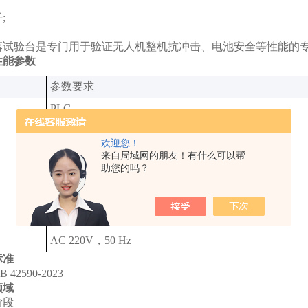
;
落试验台是专门用于验证无人机整机抗冲击、电池安全等性能的
性能参数
‌参数要求‌
PLC
彩色7寸触摸屏，中英文切换‌
欢迎您！
0.3-10m 误差±2cm
来自局域网的朋友！有什么可以帮
助您的吗？
水平跌落
（选配）
电动提升，自动释放
AC 220V，50 Hz
标准
42590-2023
领域
段‌