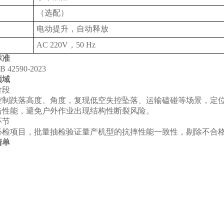
（选配）
电动提升，自动释放
AC 220V，50 Hz
标准
42590-2023
领域
段‌
控制跌落高度、角度，复现低空失控坠落、运输磕碰等场景，定
击性能，避免户外作业出现结构性断裂风险。
节‌
必检项目，批量抽检验证量产机型的抗摔性能一致性，剔除不合
清单