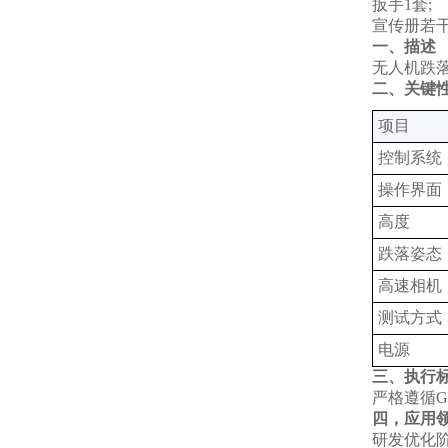
扳手1套;
宣传册若干
一、描述
无人机跌
二、关键
‌项目‌
控制系统‌
操作界面‌
高度
跌落姿态
高速相机
测试方式
电源
三、执行
严格遵循GB 
四，应用
‌研发优化阶