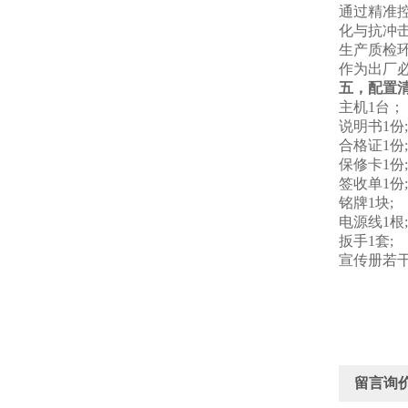
通过精准
化与抗冲
‌生产质检环
作为出厂
五，配置
主机1台；
说明书1份;
合格证1份;
保修卡1份;
签收单1份;
铭牌1块;
电源线1根;
扳手1套;
宣传册若干
留言询