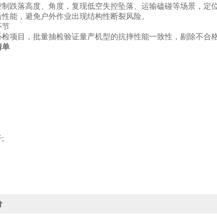
控制跌落高度、角度，复现低空失控坠落、运输磕碰等场景，定
击性能，避免户外作业出现结构性断裂风险。
节‌
必检项目，批量抽检验证量产机型的抗摔性能一致性，剔除不合
清单
;
价