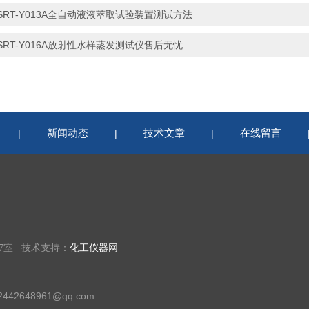
SRT-Y013A全自动液液萃取试验装置测试方法
SRT-Y016A放射性水样蒸发测试仪售后无忧
新闻动态
技术文章
在线留言
|
|
|
07室 技术支持：
化工仪器网
42648961@qq.com