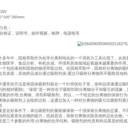
220V
30*420*260mm;
白色；
合格证，说明书，操作视频，铭牌，电源线等
十多年中，固相萃取作为化学分离和纯化的一个强有力工具出现了。从痕
生物医学、食品分析、有机合成、环境和其他领域起着越来越重要的作用
一个包括液相和固相的物理萃取过程。在固相萃取中，固相对分离物的吸
在其表面，其他样品成分通过吸附剂床
通过只吸附分离物而不吸附其他样
;
中通常的方法是将固体吸附剂装在一个针筒状柱子里，使样品溶液通过吸
剂的相对吸附
。
保留
是一种存在于吸附剂和分离物分子间吸引的现象，
)
"
"
因素的作用
分离物、溶剂和吸附剂。所以，一个给定的分离物的保留行为
:
离物从吸附剂上去除的过程，这通过加入一种对分离物的吸引比吸附剂更
性
量是在好条件下，单位吸附剂的量能够保留一个强保留分离物的总量。不
他样品基质化合物的能力，也就是说，保留分离物去除其他样品化合物。
性是三个参数的作用
分离物的化学结构、吸附剂的性质和样品基质的组成
: