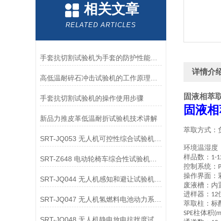
相关文章
RELATED ARTICLES
手套抗切割试验机为手套的防护性能提供了客观数据
详情介
高低温耐碎石冲击试验机的工作原理解析
固液相萃
手套抗切割试验机的操作使用步骤
固液相
新品力推皮革低温耐折试验机技术讲解
萃取方式：
SRT-JQ053 无人机可控性综合试验机的应用领域介绍
环境温湿度
样品数：
1-1
SRT-Z648 电动轮椅车综合性试验机可以用在哪些方面
控制系统：
P
操作界面：
SRT-JQ044 无人机感知和避让试验机的应用领域有哪些
废液槽：内
进样器：
12
SRT-JQ047 无人机氢燃料电池动力系统试验机简单介绍 按需定制
萃取柱：
标
柱体积
SPE
(m
SRT-JQ048 无人机静电放电抗扰度试验机有哪些特点