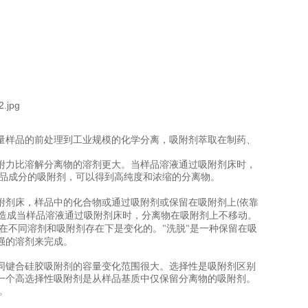
量样品的前处理到工业规模的化学分离，吸附剂萃取在制药、
。
附力比溶解分离物的溶剂更大。当样品溶液通过吸附剂床时，
品成分的吸附剂，可以得到高纯度和浓缩的分离物。
附剂床，样品中的化合物或通过吸附剂或保留在吸附剂上
依靠
(
造成当样品溶液通过吸附剂床时，分离物在吸附剂上不移动。
在不同溶剂和吸附剂存在下是变化的。
洗脱
是一种保留在吸
"
"
强的溶剂来完成。
同键合硅胶吸附剂的容量变化范围很大。选择性是吸附剂区别
一个高选择性吸附剂是从样品基质中仅保留分离物的吸附剂。
。