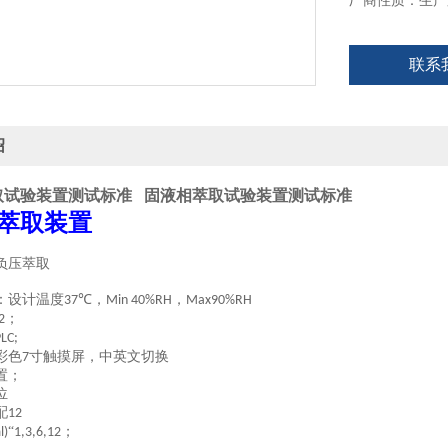
厂商性质：生产
联系
绍
取试验装置测试标准
固液相萃取试验装置测试标准
萃取装置
负压萃取
：
设计温度
℃
，
，
37
Min 40%RH
Max90%RH
；
2
LC;
彩色
寸触摸屏，中英文切换
7
置；
位
配
12
“
；
l)
1,3,6,12