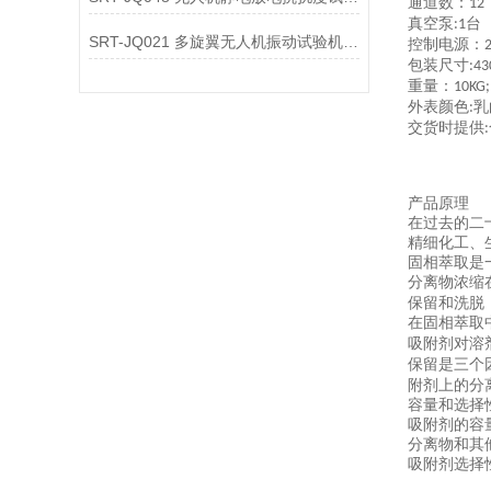
通道数：
12
真空泵
台
:1
SRT-JQ021 多旋翼无人机振动试验机简单介绍 质量保证
控制电源：
包装尺寸
:4
重量：
10KG;
外表颜色
乳
:
交货时提供
:
产品原理
在过去的二
精细化工、
固相萃取是
分离物浓缩
保留和洗脱
在固相萃取
吸附剂对溶
保留是三个
附剂上的分
容量和选择
吸附剂的容
分离物和其
吸附剂选择