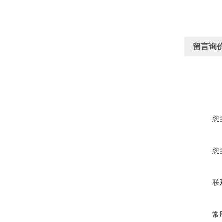
留言询
您
您
联
常